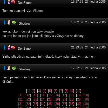
15:57:53 27. ledna 2006
DonSimon
Tam za branami, viz. Vědma
13:02:37 25. ledna 2006
Shadow
vexar, juker - don simon taky bloguje
na toto forum pls jen jakékoli citáty a výlevy,ale ne debaty....
21:23:59 24. ledna 2006
DonSimon
Yziho příspěvek na patentním úřadě, který nebyl žádným návrhem
17:22:55 21. ledna 2006
Shadow
Liep: patentní úřad přízpěvek který neměl s žádným návrhem co do
činění...
[
1
] [
2
] [
3
] [
4
] [
5
] [
6
] [
7
] [
8
] [
9
] [
10
]
[
11
] [
12
] [
13
] [
14
] [
15
] [
16
] [
17
] [
18
] [
19
] [
20
]
[
21
] [
22
] [
23
] [
24
] [
25
] [
26
] [
27
] [
28
] [
29
] [
30
]
[
31
] [
32
] [
33
] [
34
] [
35
] [
36
] [
37
] [
38
] [
39
] [
40
]