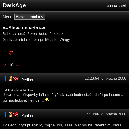
DarkAge
[
přihlásit se
]
Menu:
=--Slova do větru--=
Kdo, co, proč, komu, koho, či za co...
Správcem tohoto fóra je: Meaple, Wingy
<<
51
>>
12:23:54 5. března 2006
Perilan
Tam za branami...
Jirka.. dva příspěvky během čtyřiadvaceti hodin stačí, další po hodině a
půl následovat nemusí...
14:10:06 4. března 2006
Perilan
Poslední čtyři příspěvky trojice Jon, Jase, Macros na Patentním úřadu...