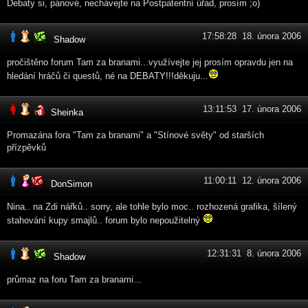
Debaty si, pánové, nechávejte na Postpatentní úřad, prosím ;o)
17:58:28 18. února 2006
Shadow
pročištěno forum Tam za branami...využívejte jej prosím opravdu jen na
hledání hráčů či questů, né na DEBATY!!!děkuju...
13:11:53 17. února 2006
Sheinka
Promazána fora "Tam za branami" a "Stínové světy" od starších
přízpěvků
11:00:11 12. února 2006
DonSimon
Nina.. na Zdi nářků.. sorry, ale tohle bylo moc.. rozhozená grafika, šílený
stahování kupy smajlů.. forum bylo nepoužitelný
12:31:31 8. února 2006
Shadow
průmaz na foru Tam za branami...