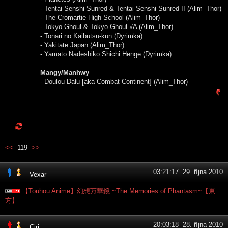
- Tentai Senshi Sunred & Tentai Senshi Sunred II (Alim_Thor)
- The Cromartie High School (Alim_Thor)
- Tokyo Ghoul & Tokyo Ghoul √A (Alim_Thor)
- Tonari no Kaibutsu-kun (Dyrimka)
- Yakitate Japan (Alim_Thor)
- Yamato Nadeshiko Shichi Henge (Dyrimka)
Mangy/Manhwy
- Doulou Dalu [aka Combat Continent] (Alim_Thor)
<<
119
>>
03:21:17 29. října 2010
Vexar
【Touhou Anime】幻想万華鏡 ~The Memories of Phantasm~【東
方】
20:03:18 28. října 2010
Ciri