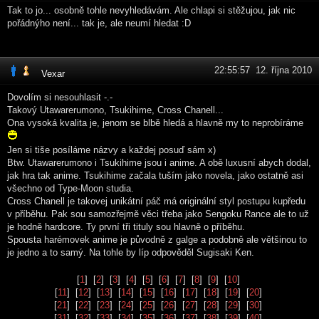
Tak to jo... osobně tohle nevyhledávám. Ale chlapi si stěžujou, jak nic
pořádnýho není... tak je, ale neumí hledat :D
22:55:57 12. října 2010
Vexar
Dovolím si nesouhlasit -.-
Takový Utawarerumono, Tsukihime, Cross Chanell...
Ona vysoká kvalita je, jenom se blbě hledá a hlavně my to neprobíráme
Jen si tiše posíláme názvy a každej posuď sám x)
Btw. Utawarerumono i Tsukihime jsou i anime. A obě luxusní abych dodal,
jak hra tak anime. Tsukihime začala tuším jako novela, jako ostatně asi
všechno od Type-Moon studia.
Cross Chanell je takovej unikátní páč má originální styl postupu kupředu
v příběhu. Pak sou samozřejmě věci třeba jako Sengoku Rance ale to už
je hodně hardcore. Ty první tři tituly sou hlavně o příběhu.
Spousta harémovek anime je původně z galge a podobně ale většinou to
je jedno a to samý. Na tohle by líp odpověděl Sugisaki Ken.
[
1
] [
2
] [
3
] [
4
] [
5
] [
6
] [
7
] [
8
] [
9
] [
10
]
[
11
] [
12
] [
13
] [
14
] [
15
] [
16
] [
17
] [
18
] [
19
] [
20
]
[
21
] [
22
] [
23
] [
24
] [
25
] [
26
] [
27
] [
28
] [
29
] [
30
]
[
31
] [
32
] [
33
] [
34
] [
35
] [
36
] [
37
] [
38
] [
39
] [
40
]