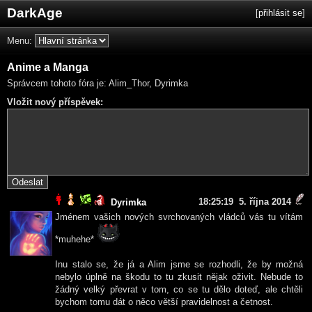
DarkAge
[
přihlásit se
]
Menu:
Anime a Manga
Správcem tohoto fóra je: Alim_Thor, Dyrimka
Vložit nový příspěvek:
18:25:19 5. října 2014
Dyrimka
Jménem vašich nových svrchovaných vládců vás tu vítám
*muhehe*
Inu stalo se, že já a Alim jsme se rozhodli, že by možná
nebylo úplně na škodu to tu zkusit nějak oživit. Nebude to
žádný velký převrat v tom, co se tu dělo doteď, ale chtěli
bychom tomu dát o něco větší pravidelnost a četnost.