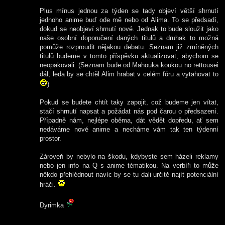
Plus mínus jednou za týden se tady objeví větší shrnutí
jednoho anime buď ode mě nebo od Alima. To se předsadí,
dokud se neobjeví shrnutí nové. Jednak to bude sloužit jako
naše osobní doporučení daných titulů a druhak to možná
pomůže rozproudit nějakou debatu. Seznam již zmíněných
titulů budeme v tomto příspěvku aktualizovat, abychom se
neopakovali. (Seznam bude od Mahouka koukou no rettousei
dál, leda by se chtěl Alim hrabat v celém fóru a vytahovat to
)
Pokud se budete chtít taky zapojit, což budeme jen vítat,
stačí shrnutí napsat a požádat nás pod čarou o předsazení.
Případně nám, nejlépe oběma, dát vědět dopředu, ať sem
nedáváme nové anime a necháme vám tak ten týdenní
prostor.
Zároveň by nebylo na škodu, kdybyste sem házeli reklamy
nebo jen info na Q s anime tématikou. Na verbíři to může
někdo přehlédnout navíc by se tu dali určitě najít potenciální
hráči.
Dyrimka