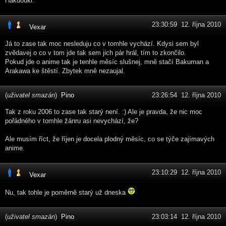
Hakuouki.
23:30:59 12. října 2010
Vexar
Já to zase tak moc nesleduju co v tomhle vychází. Kdysi sem byl
zvědavej o co v tom jde tak sem jich pár hrál, tím to zkončilo.
Pokud jde o anime tak je tenhle měsíc slušnej, mně stačí Bakuman a
Arakawa ke štěstí. Zbytek mně nezaujal.
(
uživatel smazán
)
Pino
23:26:54 12. října 2010
Tak z roku 2006 to zase tak starý není. :) Ale je pravda, že nic moc
pořádného v tomhle žánru asi nevychází, že?
Ale musím říct, že říjen je docela plodný měsíc, co se týče zajímavých
anime.
23:10:29 12. října 2010
Vexar
Nu, tak tohle je poměrně starý už dneska
(
uživatel smazán
)
Pino
23:03:14 12. října 2010