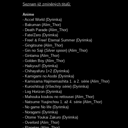
Seznam již zmíněných titulů:
Anime
- Accel World (Dyrimka)
- Bakuman (Alim_Thor)
- Death Parade (Alim_Thor)
- Fate/Zero (Dyrimka)
- Free! & Free! Eternal Summer (Dyrimka)
- Gingitsune (Alim_Thor)
- Gin no Saji (
Silver spoon
) (Alim_Thor)
- Gintama (Alim_Thor)
- Golden Boy (Alim_Thor)
- Haikyuu!! (Dyrimka)
- Chihayafuru 1+2 (Dyrimka)
- Kamigami no Asobi (Dyrimka)
- Kamisama Hajimemashita 1. a 2. série (Alim_Thor)
- Kuroshitsuji (
Všechny série
) (Dyrimka)
- Log Horizon (Dyrimka)
- Mahouka koukou no rettousei (Alim_Thor)
- Natsume Yuujinchou 1. až 4. série (Alim_Thor)
- No game No life (Dyrimka)
- Noragami (Dyrimka)
- Otome Youkai Zakuro (Dyrimka)
- Overlord (Alim_Thor)
- Planetes (Alim_Thor)