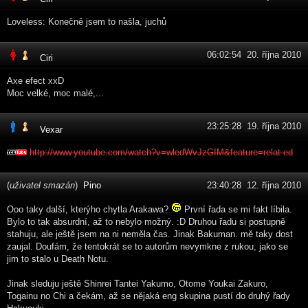
Loveless: Konečně jsem to našla, juchů
06:02:54 20. října 2010
Ciri
Axe efect xxD
Moc velké, moc malé,...
23:25:28 19. října 2010
Vexar
http://www.youtube.com/watch?v=wledWvJzGIM&feature=relat ed
(
uživatel smazán
)
Pino
23:40:28 12. října 2010
Ooo taky další, kterýho chytla Arakawa?
První řada se mi fakt líbila.
Bylo to tak absurdní, až to nebylo možný. :D Druhou řadu si postupně
stahuju, ale ještě jsem na ni neměla čas. Jinak Bakuman. mě taky dost
zaujal. Doufám, že tentokrát se to autorům nevymkne z rukou, jako se
jim to stalo u Death Notu.
Jinak sleduju ještě Shinrei Tantei Yakumo, Otome Youkai Zakuro,
Togainu no Chi a čekám, až se nějaká eng skupina pustí do druhý řady