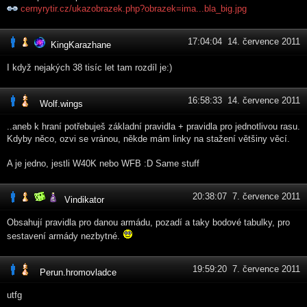
cernyrytir.cz/ukazobrazek.php?obrazek=ima...bla_big.jpg
17:04:04 14. července 2011
KingKarazhane
I když nejakých 38 tisíc let tam rozdíl je:)
16:58:33 14. července 2011
Wolf.wings
..aneb k hraní potřebuješ základní pravidla + pravidla pro jednotlivou rasu.
Kdyby něco, ozvi se vránou, někde mám linky na stažení většiny věcí.
A je jedno, jestli W40K nebo WFB :D Same stuff
20:38:07 7. července 2011
Vindikator
Obsahují pravidla pro danou armádu, pozadí a taky bodové tabulky, pro
sestavení armády nezbytné.
19:59:20 7. července 2011
Perun.hromovladce
utfg