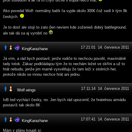
proti susedovi a ak ťa to chytí určite ti kúpia niečo viac
Ako povedal Wolf: normálny balík ťa vyjde okolo 300€ čož sedí k tým 8k
českých.
Je to dosť ale stojí to zato (len neviem kde zoženieš dobrý battleground,
ale tak dá sa aj vyrobiť no
17:21:01 14. července 2011
KingKarazhane
Já vím, a rád bych postavil, jenže rodiče to nechcou povolit, maximálně
tady totok. Zákaz podkládajou tým že to nechám ležet ve skříni a už to
hrát nebudu, jenže jim marně vysvětluju že tam leží x stolních her,
protože nikdo se mnou nechce hrát ani jednu.
17:11:14 14. července 2011
Wolf.wings
IoB ted vychází česky, no. Jen bych rád upozornil, že hratelnou armádu
postavíš tak okolo 8K
17:07:41 14. července 2011
KingKarazhane
Mám v plánu koupit si: