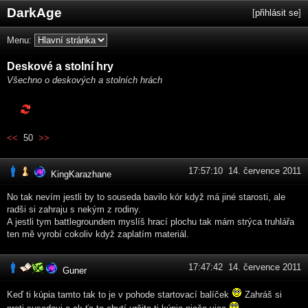
DarkAge
[
přihlásit se
]
Menu:
Deskové a stolní hry
Všechno o deskových a stolních hrách
<<
50
>>
17:57:10 14. července 2011
KingKarazhane
No tak nevím jestli by to souseda bavilo kór když má jiné starosti, ale
radši si zahraju s nekým z rodiny.
A jestli tym battlegroundem myslíš hrací plochu tak mám strýca truhlářa
ten mě vyrobí cokoliv když zaplatím materiál.
17:47:42 14. července 2011
Guner
Keď ti kúpia tamto tak to je v pohode startovací balíček
Zahráš si