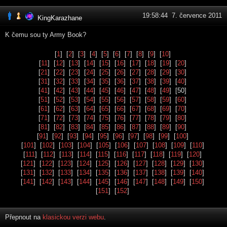
19:58:44 7. července 2011
KingKarazhane
K čemu sou ty Army Book?
[
1
] [
2
] [
3
] [
4
] [
5
] [
6
] [
7
] [
8
] [
9
] [
10
]
[
11
] [
12
] [
13
] [
14
] [
15
] [
16
] [
17
] [
18
] [
19
] [
20
]
[
21
] [
22
] [
23
] [
24
] [
25
] [
26
] [
27
] [
28
] [
29
] [
30
]
[
31
] [
32
] [
33
] [
34
] [
35
] [
36
] [
37
] [
38
] [
39
] [
40
]
[
41
] [
42
] [
43
] [
44
] [
45
] [
46
] [
47
] [
48
] [
49
] [50]
[
51
] [
52
] [
53
] [
54
] [
55
] [
56
] [
57
] [
58
] [
59
] [
60
]
[
61
] [
62
] [
63
] [
64
] [
65
] [
66
] [
67
] [
68
] [
69
] [
70
]
[
71
] [
72
] [
73
] [
74
] [
75
] [
76
] [
77
] [
78
] [
79
] [
80
]
[
81
] [
82
] [
83
] [
84
] [
85
] [
86
] [
87
] [
88
] [
89
] [
90
]
[
91
] [
92
] [
93
] [
94
] [
95
] [
96
] [
97
] [
98
] [
99
] [
100
]
[
101
] [
102
] [
103
] [
104
] [
105
] [
106
] [
107
] [
108
] [
109
] [
110
]
[
111
] [
112
] [
113
] [
114
] [
115
] [
116
] [
117
] [
118
] [
119
] [
120
]
[
121
] [
122
] [
123
] [
124
] [
125
] [
126
] [
127
] [
128
] [
129
] [
130
]
[
131
] [
132
] [
133
] [
134
] [
135
] [
136
] [
137
] [
138
] [
139
] [
140
]
[
141
] [
142
] [
143
] [
144
] [
145
] [
146
] [
147
] [
148
] [
149
] [
150
]
[
151
] [
152
]
Přepnout na
klasickou verzi webu
.