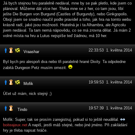
Já bych stejnou hru paralelně nedával, mne by se pak pletlo, kde jsem co
plánoval. Můžeme dát více her. Třeba mne se z her, co tam jsou, líbí
ješte Die Burgen von Burgund (Castles of Burgundy), nebo Ginkgopolis.
Obojí jsem se snadno naučil podle pravidel a toho, jak hra na tomto webu
krásně radí, jaké jsou možnosti. Hratelná je i ta Alhambra, ale Agricolu
jsem nedával. Ta tam nemá nápovědu, co se má zrovna dělat. Já mám 2
volné místa na hru a Lutus nejspíše teď žádnou, má 10 her.
22:33:53 1. května 2014
Vraashar
Byl bych pro alespoň dva nebo tři paralelně hrané Dixity. Ta odpoledne
zabitá Dungeon Petz musím omezit.
19:59:53 1. května 2014
Mofik
Účet už mám, nick stejný ;)
19:57:39 1. května 2014
Tindo
Mofik: Super, tak se prosím zaregistruj, pokud si to ještě neudělal.
boiteajeux.net
A napiš, jestli máš stejné, nebo jiné jméno. Při zakládání
hry je třeba napsat hráče.