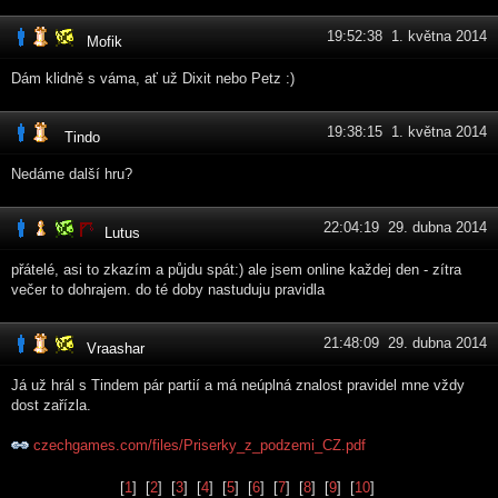
19:52:38 1. května 2014
Mofik
Dám klidně s váma, ať už Dixit nebo Petz :)
19:38:15 1. května 2014
Tindo
Nedáme další hru?
22:04:19 29. dubna 2014
Lutus
přátelé, asi to zkazím a půjdu spát:) ale jsem online každej den - zítra
večer to dohrajem. do té doby nastuduju pravidla
21:48:09 29. dubna 2014
Vraashar
Já už hrál s Tindem pár partií a má neúplná znalost pravidel mne vždy
dost zařízla.
czechgames.com/files/Priserky_z_podzemi_CZ.pdf
[
1
] [
2
] [
3
] [
4
] [
5
] [
6
] [
7
] [
8
] [
9
] [
10
]