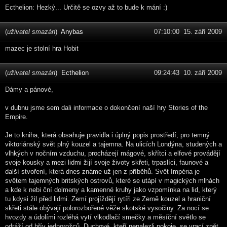
Ecthelion: Hezký... Určitě se ozvy až to bude k mání :)
(
uživatel smazán
)
Anybas
07:10:00 15. září 2009
mazec je stolní hra Hobit
(
uživatel smazán
)
Ecthelion
09:24:43 10. září 2009
Dámy a pánové,
v dubnu jsme sem dali informace o dokončení naší hry Stories of the
Empire.
Je to kniha, která obsahuje pravidla i úplný popis prostředí, pro temný
viktoriánský svět plný kouzel a tajemna. Na ulicích Londýna, studených a
vlhkých v nočním vzduchu, procházejí mágové, skřítci a elfové provádějí
svoje kousky a mezi lidmi žijí svoje životy skřeti, trpaslíci, faunové a
další stvoření, která dnes známe už jen z příběhů. Svět Impéria je
světem tajemných britských ostrovů, které se utápí v magických mlhách
a kde k nebi ční dolmeny a kamenné kruhy jako vzpomínka na lid, který
tu kdysi žil před lidmi. Zemí projíždějí rytíři ze Země kouzel a hraniční
skřeti stále obývají polorozbořené věže skotské vysočiny. Za nocí se
hvozdy a údolími rozléhá vytí vlkodlačí smečky a měsíční světlo se
odráží od hřív jednorožců. Duchové, kteří nenalezli pokoje, se vrací zpět