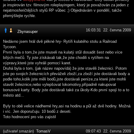
je inspirován tzv. filmovým roleplayingem, který je považován za jeden z
nejatmosferičtějších stylů RP vůbec ;) Objednávám v pondělí, takže
přemýšlejte rychle.
16:03:31 22. června 2009
Zbynasuper
Nedávno jsem hrál dvě pěkné hry- Rytíři kulatého stolu a Railroad
Tycoon.
První byla o tom,že jste museli na kulatý stůl dosadit šest nebo více
bílých mečů. Ty jste získávali tak,že jste chodili s rytířem na
výpravy,které jste vyhráli pomocí karet.
Druhá byla o tom, (jak název napovídá) že jste stavěli železnici. Potom
jste po svojich železnicích převáželi zboží,za zboží jste dostávali body a
podle toho,kolik jste měli bodů,jste dostávali peníze,za které jste mohli
stavět železnice,nebo vylepšovat lokomotivy,případně nakupovat
bonusové karty. Body jste dostávali také za ůkoly-Kdo první spojí to a to
město atd...
Byly to obě velice nádherné hry,asi na hodinu a půl až dvě hodiny. Možná
i víc. Jen doporučuju. 10 bodů z deseti.
Toto hodnocení pro vás zajistil
(
uživatel smazán
)
TomasV
09:07:43 22. června 2009