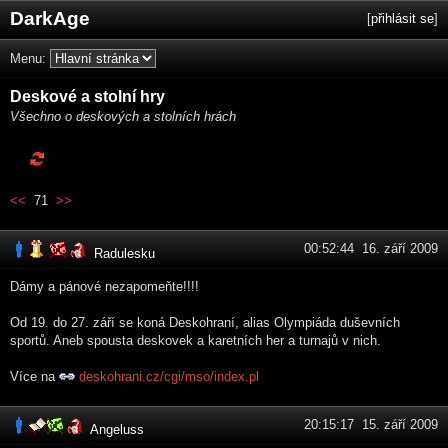
DarkAge
[
přihlásit se
]
Menu:
Deskové a stolní hry
Všechno o deskových a stolních hrách
<<
71
>>
00:52:44 16. září 2009
Radulesku
Dámy a pánové nezapomeňte!!!!
Od 19. do 27. září se koná Deskohraní, alias Olympiáda duševních
sportů. Aneb spousta deskovek a karetních her a turnajů v nich.
Více na
deskohrani.cz/cgi/mso/index.pl
20:15:17 15. září 2009
Angeluss