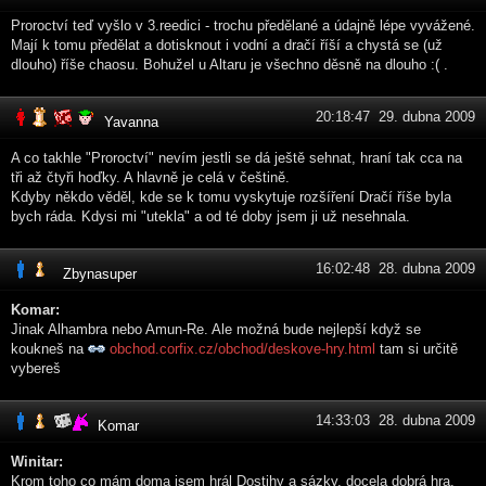
Proroctví teď vyšlo v 3.reedici - trochu předělané a údajně lépe vyvážené.
Mají k tomu předělat a dotisknout i vodní a dračí říší a chystá se (už
dlouho) říše chaosu. Bohužel u Altaru je všechno děsně na dlouho :( .
20:18:47 29. dubna 2009
Yavanna
A co takhle "Proroctví" nevím jestli se dá ještě sehnat, hraní tak cca na
tři až čtyři hoďky. A hlavně je celá v češtině.
Kdyby někdo věděl, kde se k tomu vyskytuje rozšíření Dračí říše byla
bych ráda. Kdysi mi "utekla" a od té doby jsem ji už nesehnala.
16:02:48 28. dubna 2009
Zbynasuper
Komar:
Jinak Alhambra nebo Amun-Re. Ale možná bude nejlepší když se
koukneš na
obchod.corfix.cz/obchod/deskove-hry.html
tam si určitě
vybereš
14:33:03 28. dubna 2009
Komar
Winitar:
Krom toho co mám doma jsem hrál Dostihy a sázky, docela dobrá hra,