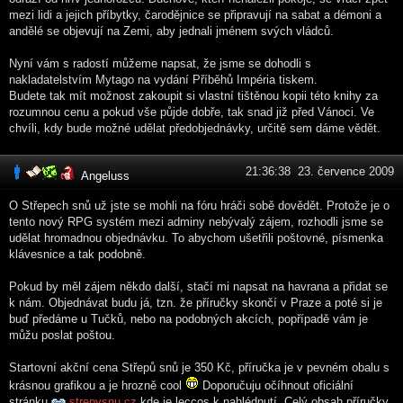
mezi lidi a jejich příbytky, čarodějnice se připravují na sabat a démoni a
andělé se objevují na Zemi, aby jednali jménem svých vládců.
Nyní vám s radostí můžeme napsat, že jsme se dohodli s
nakladatelstvím Mytago na vydání Příběhů Impéria tiskem.
Budete tak mít možnost zakoupit si vlastní tištěnou kopii této knihy za
rozumnou cenu a pokud vše půjde dobře, tak snad již před Vánoci. Ve
chvíli, kdy bude možné udělat předobjednávky, určitě sem dáme vědět.
21:36:38 23. července 2009
Angeluss
O Střepech snů už jste se mohli na fóru hráči sobě dovědět. Protože je o
tento nový RPG systém mezi adminy nebývalý zájem, rozhodli jsme se
udělat hromadnou objednávku. To abychom ušetřili poštovné, písmenka
klávesnice a tak podobně.
Pokud by měl zájem někdo další, stačí mi napsat na havrana a přidat se
k nám. Objednávat budu já, tzn. že příručky skončí v Praze a poté si je
buď předáme u Tučků, nebo na podobných akcích, popřípadě vám je
můžu poslat poštou.
Startovní akční cena Střepů snů je 350 Kč, příručka je v pevném obalu s
krásnou grafikou a je hrozně cool
Doporučuju očíhnout oficiální
stránku
strepysnu.cz
kde je leccos k nahlédnutí. Celý obsah příručky