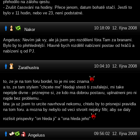
přehodilo na zálohu qestu.
- Zrušit časování na hodiny. Přece jenom, datum bohatě stačí. Jestli to
bylo v 11 hodin, nebo ve 23, není podstatné.
10:18:09 12. října 2008
Nakor
Angeluss: Nevím jak vy, ale já jsem pro rozdělení fóra Tam za branami.
Bylo by to přehlednější. Hlavně bych rozdělil nabízení postav od hráčů a
nabízení q od PJ.
10:04:10 12. října 2008
Zarathustra
to, ze je na tom foru bordel, to je mi vec znama
a to, ze tam stylem "chcete me" hledaji stesti ti zoufalejsi, mi take
neprijde divne - priznejme si, ze kdo ma dobrou postavu, uplnatneni pro ni
najde bez problemu...
btw. ja uz jsem to urcite navrhoval nekomu, chtelo by to prisnejsi pravidla
na tom foru. a mozna by nebylo od veci stvorit nejaky filtr, aby se daly
rozlisit prispevky "on hleda ji" a "ona hleda jeho"
09:56:02 12. října 2008
Angeluss