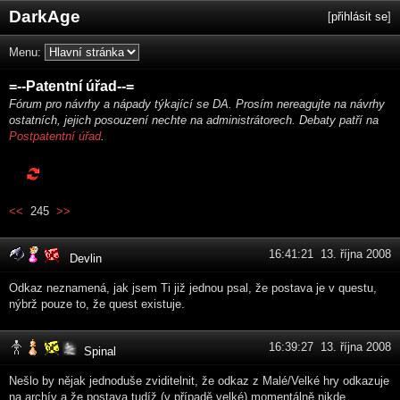
DarkAge
[
přihlásit se
]
Menu:
=--Patentní úřad--=
Fórum pro návrhy a nápady týkající se DA. Prosím nereagujte na návrhy
ostatních, jejich posouzení nechte na administrátorech. Debaty patří na
Postpatentní úřad
.
<<
245
>>
16:41:21 13. října 2008
Devlin
Odkaz neznamená, jak jsem Ti již jednou psal, že postava je v questu,
nýbrž pouze to, že quest existuje.
16:39:27 13. října 2008
Spinal
Nešlo by nějak jednoduše zviditelnit, že odkaz z Malé/Velké hry odkazuje
na archív a že postava tudíž (v případě velké) momentálně nikde