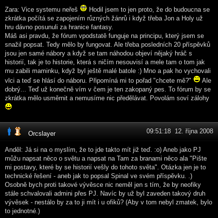
Zara: Vice systemu neřeš
Hodil jsem to jen proto, že do budoucna se
zkrátka počítá se zapojením různých žánrů i když třeba Jon a Holy už
hru dávno posunuli za hranice fantasy.
Máš asi pravdu, že fórum vpodstatě funguje na principu, který jsem se
snažil popsat. Tedy mělo by fungovat. Ale třeba posledních 20 příspěvků
jsou jen samé nábory a když se tam náhodou objeví nějaký hráč s
historií, tak je to historie, která s ničím nesouvisí a mele tam o tom jak
mu zabili maminku, když byl ještě malé batole :) Mno a pak ho vychovali
vlci a teď se hlásí do náboru. Připomíná mi to pořad "chcete mě?"
Ale
dobrý... Teď už konečně vím v čem je ten zakopaný pes. To fórum by se
zkrátka mělo usměrnit a nemusíme nic předělávat. Povolám soví zálohy
09:51:18 12. října 2008
Orcslayer
Anděl: Já si na o myslím, že to jde takto mít již teď. :o) Aneb jako PJ
můžu napsat něco o světu a napsat na Tam za branami něco ala "Pište
mi postavy, které by se historií vešly do tohoto světa". Otázka jen je to
technické řešení - aneb jak to popsal Spinal ve svém příspěvku. .)
Osobně bych proti takové vývěsce nic neměl jen s tím, že by neofiky
stále schvalovali admini přes PJ. Navíc by už byl zaveden takový druh
vývěsek - nestálo by za to ji mít i u ofiků? (Aby v tom nebyl zmatek, bylo
to jednotné.)