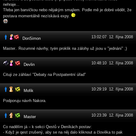
nehraje...
Třeba jen barvičkou nebo nějakým smajlem. Podle mě je dobré vědět, že
postava momentálně nezískává expy.
13:02:07 12. října 2008
DonSimon
Master.. Rozumné návrhy, tyën proklik na zálohy už jsou v "jednání" ;)
10:48:10 12. října 2008
Devlin
Cituji ze záhlaví "Debaty na Postpatentní úřad"
10:29:19 12. října 2008
Mofik
Podporuju návrh Nakora.
10:23:39 12. října 2008
Master
Co nadělím já – k sekci Qestů v Deníkách postav:
- Když je qest zrušený, aby se na něj dalo kliknout a člověka to pak