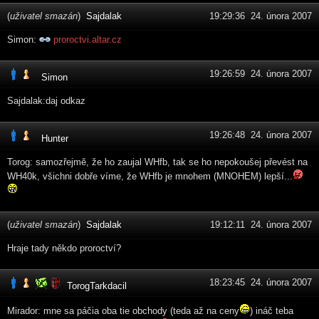
(
uživatel smazán
)
Sajdalak
19:29:36 24. února 2007
Simon:
proroctvi.altar.cz
19:26:59 24. února 2007
Simon
Sajdalak:daj odkaz
19:26:48 24. února 2007
Hunter
Torog: samozřejmě, že ho zaujal WHfb, tak se ho nepokoušej převést na
WH40k, všichni dobře víme, že WHfb je mnohem (MNOHEM) lepší...
(
uživatel smazán
)
Sajdalak
19:12:11 24. února 2007
Hraje tady někdo proroctví?
18:23:45 24. února 2007
TorogTarkdacil
Mirador: mne sa páčia oba tie obchody (teda až na ceny
) ináč teba