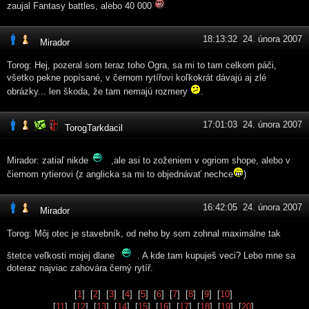
zaujal Fantasy battles, alebo 40 000
18:13:32 24. února 2007
Mirador
Torog: Hej, pozeral som teraz toho Ogra, sa mi to tam celkom páči,
všetko pekne popísané, v černom rytířovi koľkokrát dávajú aj zlé
obrázky... len škoda, že tam nemajú rozmery
.
17:01:03 24. února 2007
TorogTarkdacil
Mirador: zatiaľ nikde
,ale asi to zoženiem v ogriom shope, alebo v
čiernom rytierovi (z anglicka sa mi to objednávať nechce
)
16:42:05 24. února 2007
Mirador
Torog: Môj otec je stavebník, od neho by som zohnal maximálne tak
štetce veľkosti mojej dlane
. A kde tam kupuješ veci? Lebo mne sa
doteraz najviac zahovára černý rytíř.
[
1
] [
2
] [
3
] [
4
] [
5
] [
6
] [
7
] [
8
] [
9
] [
10
]
[
11
] [
12
] [
13
] [
14
] [
15
] [
16
] [
17
] [
18
] [
19
] [
20
]