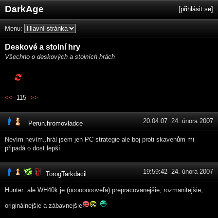
DarkAge
[
přihlásit se
]
Menu:
Deskové a stolní hry
Všechno o deskových a stolních hrách
<<
115
>>
20:04:07 24. února 2007
Perun.hromovladce
Nevím nevím..hrál jsem jen PC strategie ale boj proti skavenům mi
připadá o dost lepší
19:59:42 24. února 2007
TorogTarkdacil
Hunter: ale WH40k je (ooooooooveľa) prepracovanejšie, rozmanitejšie,
originálnejšie a zábavnejšie